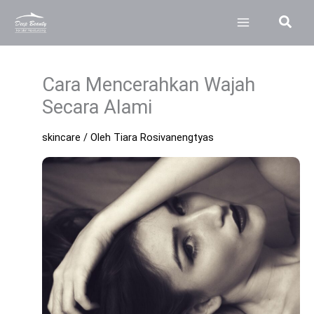
Lewati
Cari
ke
konten
Cara Mencerahkan Wajah
Secara Alami
skincare
/ Oleh
Tiara Rosivanengtyas